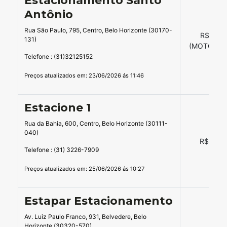
Estacionamento Santo
Antônio
Rua São Paulo, 795, Centro, Belo Horizonte (30170-
R$ 12,0
131)
(MOTO R$7
Telefone : (31)32125152
Preços atualizados em: 23/06/2026 ás 11:46
Estacione 1
Rua da Bahia, 600, Centro, Belo Horizonte (30111-
040)
R$ 18,0
Telefone : (31) 3226-7909
Preços atualizados em: 25/06/2026 ás 10:27
Estapar Estacionamento
Av. Luiz Paulo Franco, 931, Belvedere, Belo
Horizonte (30320-570)