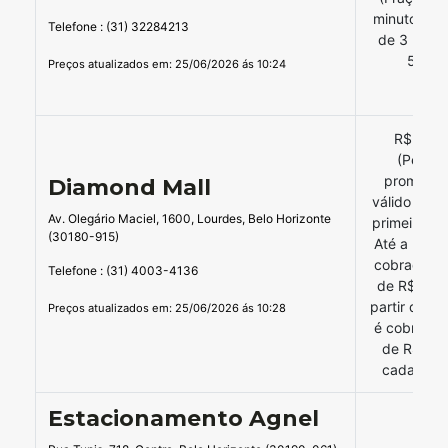
minutos a p
Telefone : (31) 32284213
de 3 hora
5,75)
Preços atualizados em: 25/06/2026 ás 10:24
R$ 23,0
(Períod
promocio
Diamond Mall
válido para
Av. Olegário Maciel, 1600, Lourdes, Belo Horizonte
primeiras h
(30180-915)
Até a 3ª Ho
cobrada a 
Telefone : (31) 4003-4136
de R$10,4
partir da 4ª
Preços atualizados em: 25/06/2026 ás 10:28
é cobrada 
de R$ 5,7
cada 15 m
Estacionamento Agnel